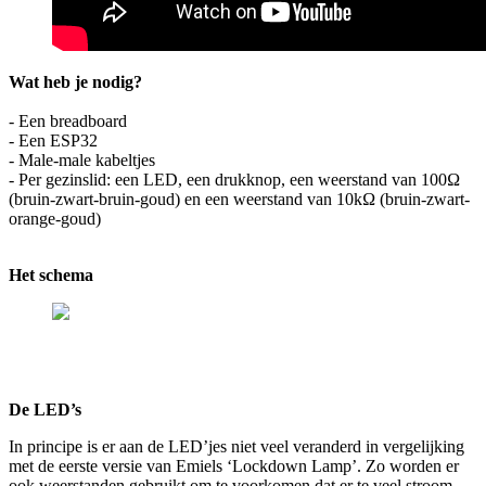
Wat heb je nodig?
- Een breadboard
- Een
ESP
32
- Male-male kabeltjes
- Per gezinslid: een
LED
, een drukknop, een weerstand van
100
Ω
(bruin-zwart-bruin-goud) en een weerstand van
10
kΩ (bruin-zwart-
orange-goud)
Het schema
De LED’s
In principe is er aan de LED’jes niet veel veranderd in vergelijking
met de eerste versie van Emiels
‘
Lockdown Lamp’. Zo worden er
ook weerstanden gebruikt om te voorkomen dat er te veel stroom