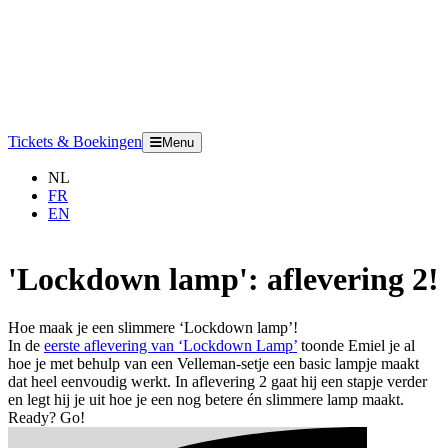
Tickets & Boekingen
Menu
NL
FR
EN
'Lockdown lamp': aflevering 2!
Hoe maak je een slimmere
‘
Lockdown lamp’!
In de
eerste aflevering van
‘
Lockdown Lamp’
toonde Emiel je al
hoe je met behulp van een Velleman-setje een basic lampje maakt
dat heel eenvoudig werkt. In aflevering
2
gaat hij een stapje verder
en legt hij je uit hoe je een nog betere én slimmere lamp maakt.
Ready? Go!