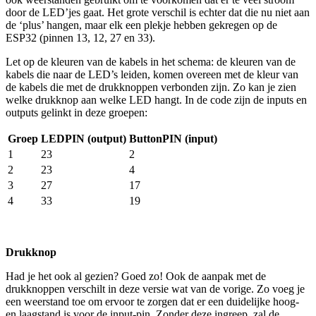
door de LED’jes gaat. Het grote verschil is echter dat die nu niet aan
de
‘
plus’ hangen, maar elk een plekje hebben gekregen op de
ESP
32
(pinnen
13
,
12
,
27
en
33
).
Let op de kleuren van de kabels in het schema: de kleuren van de
kabels die naar de LED’s leiden, komen overeen met de kleur van
de kabels die met de drukknoppen verbonden zijn. Zo kan je zien
welke drukknop aan welke
LED
hangt. In de code zijn de inputs en
outputs gelinkt in deze groepen:
Groep
LEDPIN
(output)
ButtonPIN (input)
1
23
2
2
23
4
3
27
17
4
33
19
Drukknop
Had je het ook al gezien? Goed zo! Ook de aanpak met de
drukknoppen verschilt in deze versie wat van de vorige. Zo voeg je
een weerstand toe om ervoor te zorgen dat er een duidelijke hoog-
en laagstand is voor de input-pin. Zonder deze ingreep, zal de