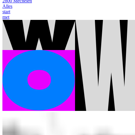
2800 Mechelen
Alles
start
met