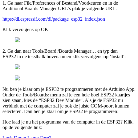
1
. Ga naar File/​Preferences of Bestand/​Voorkeuren en in de
Additional Boards Manager URL’s plak je volgende
URL
:
https://​dl​.espressif​.com/​d​l​/​p​a​c​k​a​g​e​_​e​s​p​
3
2
​_​i​n​d​e​x​.json
Klik vervolgens op
OK
.
2
. Ga dan naar Tools/Board:/Boards Manager… en typ dan
ESP
32
in de tekstbalk bovenaan en klik vervolgens op
‘
Install’:
Nu ben je klaar om je
ESP
32
te programmeren met de Arduino App.
Onder de Tools/​Boards: menu zal je een hele boel
ESP
32
kaartjes
zien staan, kies de
“
ESP
32
Dev Module”. Als je de
ESP
32
nu
verbindt met de computer zal je ook de juiste COM-poort kunnen
selecteren. Dan ben je klaar om je
ESP
32
te programmeren!
Hoe laad je nu het programma van de computer in de
ESP
32
? Klik.
op de volgende link:
Lock Down Lamp Fase
2