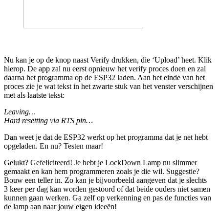
Nu kan je op de knop naast Verify drukken, die
‘
Upload’ heet. Klik
hierop. De app zal nu eerst opnieuw het verify proces doen en zal
daarna het programma op de
ESP
32
laden. Aan het einde van het
proces zie je wat tekst in het zwarte stuk van het venster verschijnen
met als laatste tekst:
Leaving…
Hard resetting via
RTS
pin…
Dan weet je dat de
ESP
32
werkt op het programma dat je net hebt
opgeladen. En nu? Testen maar!
Gelukt? Gefeliciteerd! Je hebt je LockDown Lamp nu slimmer
gemaakt en kan hem programmeren zoals je die wil. Suggestie?
Bouw een teller in. Zo kan je bijvoorbeeld aangeven dat je slechts
3
keer per dag kan worden gestoord of dat beide ouders niet samen
kunnen gaan werken. Ga zelf op verkenning en pas de functies van
de lamp aan naar jouw eigen ideeën!