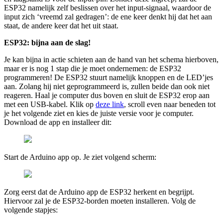
ESP
32
namelijk zelf beslissen over het input-signaal, waardoor de
input zich
‘
vreemd zal gedragen’: de ene keer denkt hij dat het aan
staat, de andere keer dat het uit staat.
ESP
32
: bijna aan de slag!
Je kan bijna in actie schieten aan de hand van het schema hierboven,
maar er is nog
1
stap die je moet ondernemen: de
ESP
32
programmeren! De
ESP
32
stuurt namelijk knoppen en de LED’jes
aan. Zolang hij niet geprogrammeerd is, zullen beide dan ook niet
reageren. Haal je computer dus boven en sluit de
ESP
32
erop aan
met een USB-kabel. Klik op
deze link
, scroll even naar beneden tot
je het volgende ziet en kies de juiste versie voor je computer.
Download de app en installeer dit:
Start de Arduino app op. Je ziet volgend scherm:
Zorg eerst dat de Arduino app de
ESP
32
herkent en begrijpt.
Hiervoor zal je de ESP
32
-borden moeten installeren. Volg de
volgende stapjes: